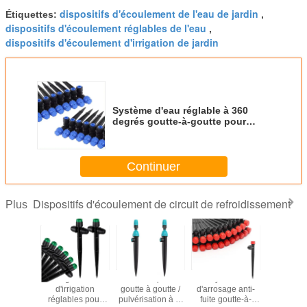
dispositifs d'écoulement de l'eau de jardin
Étiquettes:
,
dispositifs d'écoulement réglables de l'eau
,
dispositifs d'écoulement d'irrigation de jardin
Système d'eau réglable à 360
degrés goutte-à-goutte pour
tubes 1/4 pouce Quick Connect
Continuer
Dispositifs d'écoulement de circuit de refroidissement
Plus
PH type
Des gouttières
Insert rapide
Système
Syst
goutte de
d'irrigation
goutte à goutte /
d'arrosage anti-
d'irriga
ation de
réglables pour
pulvérisation à la
fuite goutte-à-
goutte à 