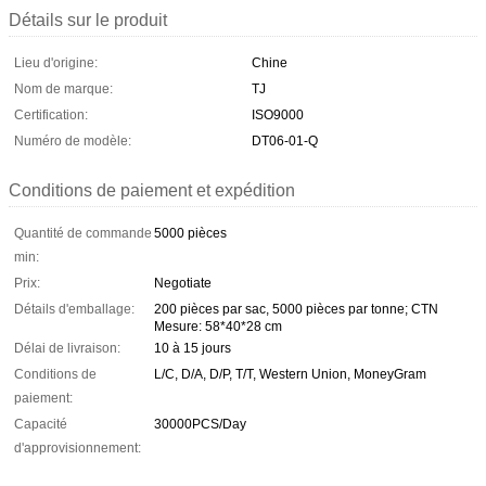
Détails sur le produit
Lieu d'origine:
Chine
Nom de marque:
TJ
Certification:
ISO9000
Numéro de modèle:
DT06-01-Q
Conditions de paiement et expédition
Quantité de commande
5000 pièces
min:
Prix:
Negotiate
Détails d'emballage:
200 pièces par sac, 5000 pièces par tonne; CTN
Mesure: 58*40*28 cm
Délai de livraison:
10 à 15 jours
Conditions de
L/C, D/A, D/P, T/T, Western Union, MoneyGram
paiement:
Capacité
30000PCS/Day
d'approvisionnement: