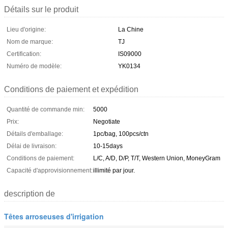
Détails sur le produit
Lieu d'origine:
La Chine
Nom de marque:
TJ
Certification:
IS09000
Numéro de modèle:
YK0134
Conditions de paiement et expédition
Quantité de commande min:
5000
Prix:
Negotiate
Détails d'emballage:
1pc/bag, 100pcs/ctn
Délai de livraison:
10-15days
Conditions de paiement:
L/C, A/D, D/P, T/T, Western Union, MoneyGram
Capacité d'approvisionnement:
illimité par jour.
description de
Têtes arroseuses d'irrigation