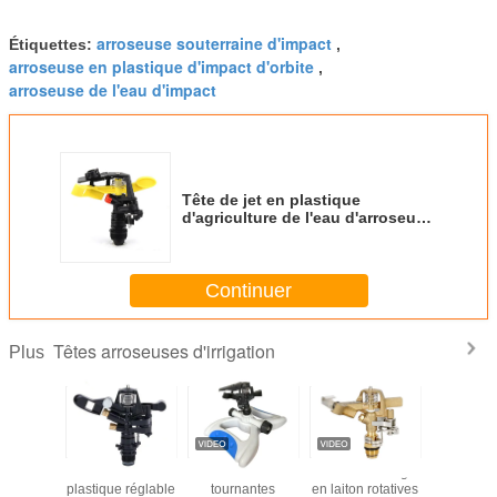
arroseuse souterraine d'impact
Étiquettes:
,
arroseuse en plastique d'impact d'orbite
,
arroseuse de l'eau d'impact
Tête de jet en plastique
d'agriculture de l'eau d'arroseuse
d'impact d'oiseau réglable de
pluie 3/4"
Continuer
Têtes arroseuses d'irrigation
Plus
roseuses
3/4" arroseuse en
Arroseuses
Têtes d'arrosage
La doub
ation de
plastique réglable
tournantes
en laiton rotatives
équipe de