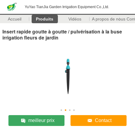
YuYao TianJia Garden Irrigation Equipment Co.,Ltd.
Accueil
Produits
Vidéos
A propos de nous
Con
Insert rapide goutte à goutte / pulvérisation à la buse
irrigation fleurs de jardin
meilleur prix
Contact