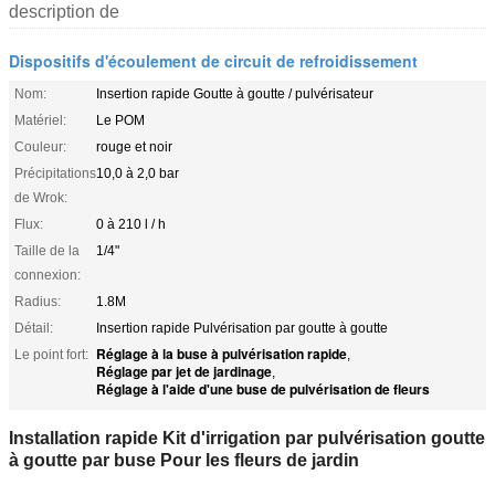
description de
Dispositifs d'écoulement de circuit de refroidissement
Nom:
Insertion rapide Goutte à goutte / pulvérisateur
Matériel:
Le POM
Couleur:
rouge et noir
Précipitations
10,0 à 2,0 bar
de Wrok:
Flux:
0 à 210 l / h
Taille de la
1/4"
connexion:
Radius:
1.8M
Détail:
Insertion rapide Pulvérisation par goutte à goutte
Réglage à la buse à pulvérisation rapide
Le point fort:
,
Réglage par jet de jardinage
,
Réglage à l'aide d'une buse de pulvérisation de fleurs
Installation rapide Kit d'irrigation par pulvérisation goutte
à goutte par buse Pour les fleurs de jardin