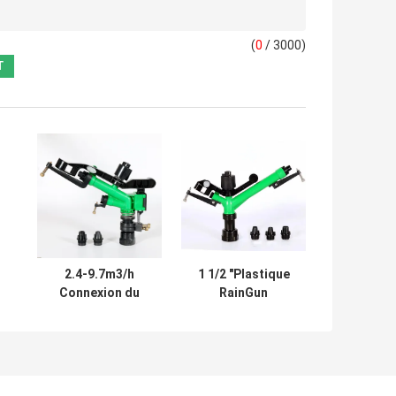
(
0
/ 3000)
2.4-9.7m3/h
1 1/2 "Plastique
Connexion du
RainGun
le
système
Sprinklers
d'irrigation de la
Système
pluie en plastique
d'irrigation Mine
Taille 1"
de charbon 5,1-
24,8m3/h