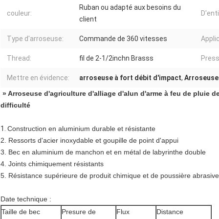
Ruban ou adapté aux besoins du
couleur:
D'enti
client
Type d'arroseuse:
Commande de 360 vitesses
Appli
Thread:
fil de 2-1/2inchn Brasss
Press
Mettre en évidence:
arroseuse à fort débit d'impact
,
Arroseuse 
» Arroseuse d'agriculture d'alliage d'alun d'arme à feu de pluie d
difficulté
1.
Construction en aluminium durable et résistante
2.
Ressorts d'acier inoxydable et goupille de point d'appui
3.
Bec en aluminium de manchon et en métal de labyrinthe double
4.
Joints chimiquement résistants
5.
Résistance supérieure de produit chimique et de poussière abrasive
Date technique :
Taille de bec
Presure de
Flux
Distance