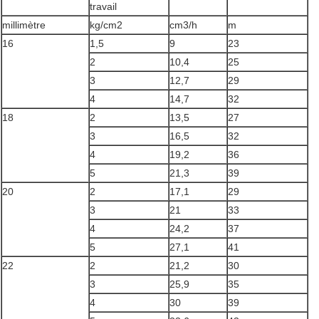
travail
millimètre
kg/cm2
cm3/h
m
16
1,5
9
23
2
10,4
25
3
12,7
29
4
14,7
32
18
2
13,5
27
3
16,5
32
4
19,2
36
5
21,3
39
20
2
17,1
29
3
21
33
4
24,2
37
5
27,1
41
22
2
21,2
30
3
25,9
35
4
30
39