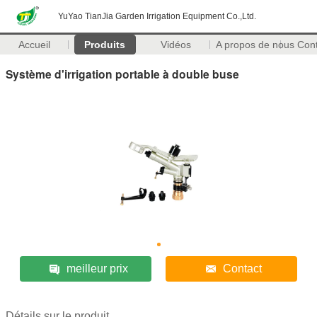
YuYao TianJia Garden Irrigation Equipment Co.,Ltd.
Accueil
Produits
Vidéos
A propos de nous
Con
Système d'irrigation portable à double buse
meilleur prix
Contact
Détails sur le produit