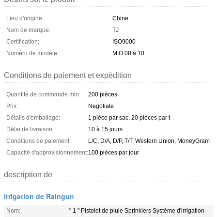
Lieu d'origine:
Chine
Nom de marque:
TJ
Certification:
ISO9000
Numéro de modèle:
M.O.08 à 10
Conditions de paiement et expédition
Quantité de commande min:
200 pièces
Prix:
Negotiate
Détails d'emballage:
1 pièce par sac, 20 pièces par t
Délai de livraison:
10 à 15 jours
Conditions de paiement:
L/C, D/A, D/P, T/T, Western Union, MoneyGram
Capacité d'approvisionnement:
100 pièces par jour
description de
Irrigation de Raingun
Nom:
" 1 " Pistolet de pluie Sprinklers Système d'irrigation