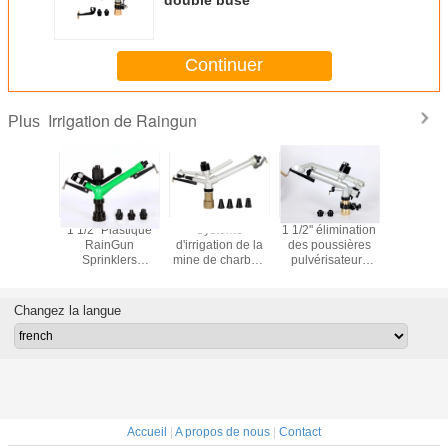
Continuer
Irrigation de Raingun
Plus
.7m3/h
1 1/2 "Plastique
Système
1 1/2'' élimination
1 1/2 " rég
ion du
RainGun
d'irrigation de la
des poussières
l'eau de p
tème
Sprinklers
mine de charbon
pulvérisateurs
l'irrigation
ion de la
Système
de longue portée:
système
pulvérisa
plastique
d'irrigation Mine
2'
d'irrigation mine
5ba
le 1"
de charbon 5,1-
de charbon 18-
Changez la langue
24,8m3/h
36,5m
Accueil
|
A propos de nous
|
Contact