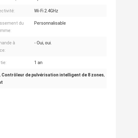
ctivité:
Wi-Fi 2.4GHz
issement du
Personnalisable
amme:
ande à
- Oui, oui.
ce:
tie:
1 an
,
Contrôleur de pulvérisation intelligent de 8 zones
,
nt