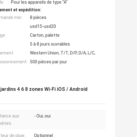
e:
Pour les appareils de type "A"
ement et expédition:
mande min:
8 pièces
usd15-usd20
ge:
Carton, palette
5 à 8 jours ouvrables
iement:
Western Union, T/T, D/P, D/A, L/C,
ovisionnement:
500 pièces par jour
 jardins 4 6 8 zones Wi-Fi iOS / Android
tance aux
- Oui, oui.
éries:
teur de pluie:
Optionnel