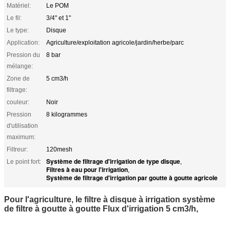
Matériel:
Le POM
Le fil:
3/4" et 1"
Le type:
Disque
Application:
Agriculture/exploitation agricole/jardin/herbe/parc
Pression du
8 bar
mélange:
Zone de
5 cm3/h
filtrage:
couleur:
Noir
Pression
8 kilogrammes
d'utilisation
maximum:
Filtreur:
120mesh
Système de filtrage d'irrigation de type disque
Le point fort:
,
Filtres à eau pour l'irrigation
,
Système de filtrage d'irrigation par goutte à goutte agricole
Pour l'agriculture, le filtre à disque à irrigation système
de filtre à goutte à goutte Flux d'irrigation 5 cm3/h,