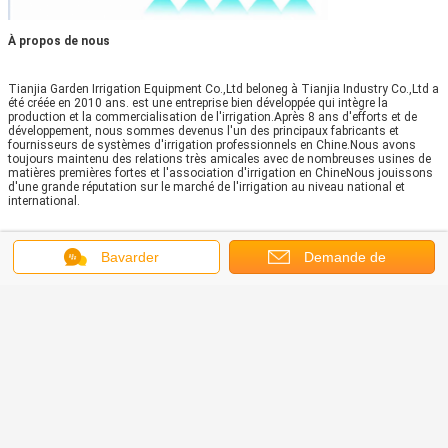
À propos de nous
Tianjia Garden Irrigation Equipment Co.,Ltd beloneg à Tianjia Industry Co.,Ltd a
été créée en 2010 ans. est une entreprise bien développée qui intègre la
production et la commercialisation de l'irrigation.Après 8 ans d'efforts et de
développement, nous sommes devenus l'un des principaux fabricants et
fournisseurs de systèmes d'irrigation professionnels en Chine.Nous avons
toujours maintenu des relations très amicales avec de nombreuses usines de
matières premières fortes et l'association d'irrigation en ChineNous jouissons
d'une grande réputation sur le marché de l'irrigation au niveau national et
international.
Notre usine se concentre sur la formulation de la plupart des types de
Bavarder
Demande de
formulations d'irrigation en Chine.système d'engrais, kit d'arrosage de jardin,
tubes et leurs accessoires, etc. qui sont tous fabriqués par la technologie
avancée et un matériau de bonne qualité, largement utilisés dans l'irrigation
soumission
agricole, le paysage, le jardin familial,serre et cours de sport et ainsi de
suite.Avec une riche expérience dans la fabrication et la technologie des
compétences.
filtres d'eau d'écran d'irrigation
Étiquettes:
,
filtre de pompe d'irrigation
filtre d'eau intégré d'irrigation
,