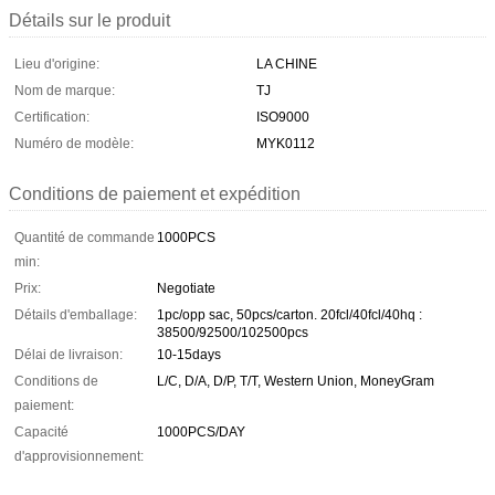
Détails sur le produit
Lieu d'origine:
LA CHINE
Nom de marque:
TJ
Certification:
ISO9000
Numéro de modèle:
MYK0112
Conditions de paiement et expédition
Quantité de commande
1000PCS
min:
Prix:
Negotiate
Détails d'emballage:
1pc/opp sac, 50pcs/carton. 20fcl/40fcl/40hq :
38500/92500/102500pcs
Délai de livraison:
10-15days
Conditions de
L/C, D/A, D/P, T/T, Western Union, MoneyGram
paiement:
Capacité
1000PCS/DAY
d'approvisionnement: