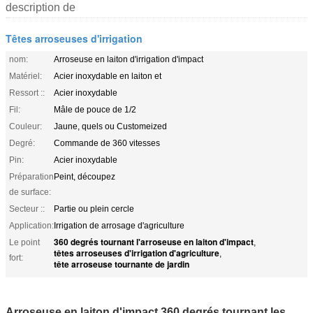
description de
Têtes arroseuses d'irrigation
nom:
Arroseuse en laiton d'irrigation d'impact
Matériel:
Acier inoxydable en laiton et
Ressort ::
Acier inoxydable
Fil:
Mâle de pouce de 1/2
Couleur:
Jaune, quels ou Customeized
Degré:
Commande de 360 vitesses
Pin:
Acier inoxydable
Préparation
Peint, découpez
de surface:
Secteur ::
Partie ou plein cercle
Application:
Irrigation de arrosage d'agriculture
360 degrés tournant l'arroseuse en laiton d'impact
Le point
,
têtes arroseuses d'irrigation d'agriculture
,
fort:
tête arroseuse tournante de jardin
Arroseuse en laiton d'impact 360 degrés tournant les