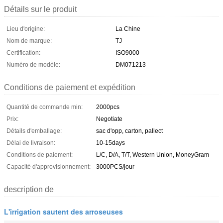
Détails sur le produit
Lieu d'origine:
La Chine
Nom de marque:
TJ
Certification:
ISO9000
Numéro de modèle:
DM071213
Conditions de paiement et expédition
Quantité de commande min:
2000pcs
Prix:
Negotiate
Détails d'emballage:
sac d'opp, carton, pallect
Délai de livraison:
10-15days
Conditions de paiement:
L/C, D/A, T/T, Western Union, MoneyGram
Capacité d'approvisionnement:
3000PCS/jour
description de
L'irrigation sautent des arroseuses