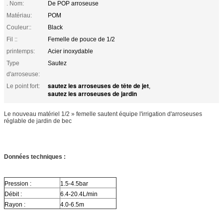
. Nom:
De POP arroseuse
Matériau:
POM
Couleur::
Black
Fil ::
Femelle de pouce de 1/2
printemps:
Acier inoxydable
Type
Sautez
d'arroseuse:
sautez les arroseuses de tête de jet
Le point fort:
,
sautez les arroseuses de jardin
Le nouveau matériel 1/2 » femelle sautent équipe l'irrigation d'arroseuses
réglable de jardin de bec
Données techniques :
Pression :
1.5-4.5bar
Débit :
6.4-20.4L/min
Rayon :
4.0-6.5m