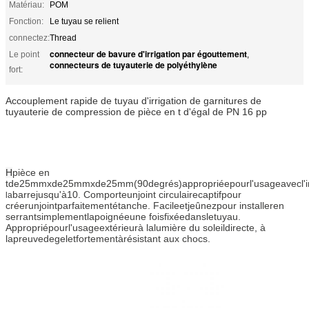
Matériau:
POM
Fonction:
Le tuyau se relient
connectez:
Thread
connecteur de bavure d'irrigation par égouttement
Le point
,
connecteurs de tuyauterie de polyéthylène
fort:
Accouplement rapide de tuyau d'irrigation de garnitures de
tuyauterie de compression de pièce en t d'égal de PN 16 pp
H
pièce en
tde25mmxde25mmxde25mm(90degrés)appropriéepourl'usageavecl'irr
barrejusqu'à10. Comporteunjoint circulairecaptifpour
la
créerunjointparfaitementétanche. Facileetjeûnezpour installeren
serrantsimplementlapoignéeune foisfixéedansletuyau.
Appropriépourl'usageextérieurà lalumière du soleildirecte, à
lapreuvedegeletfortementàrésistant aux chocs.