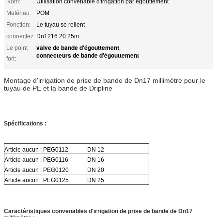
Nom:
Utilisation convenable d'irrigation par égouttement
Matériau:
POM
Fonction:
Le tuyau se relient
connectez:
Dn1216 20 25m
valve de bande d'égouttement
Le point
,
connecteurs de bande d'égouttement
fort:
Montage d'irrigation de prise de bande de Dn17 millimètre pour le
tuyau de PE et la bande de Dripline
Spécifications :
Article aucun : PEG0112
DN 12
Article aucun : PEG0116
DN 16
Article aucun : PEG0120
DN 20
Article aucun : PEG0125
DN 25
Caractéristiques convenables d'irrigation de prise de bande de Dn17