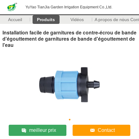
YuYao TianJia Garden Irrigation Equipment Co.,Ltd.
Accueil
Produits
Vidéos
A propos de nous
Con
Installation facile de garnitures de contre-écrou de bande
d'égouttement de garnitures de bande d'égouttement de
l'eau
meilleur prix
Contact