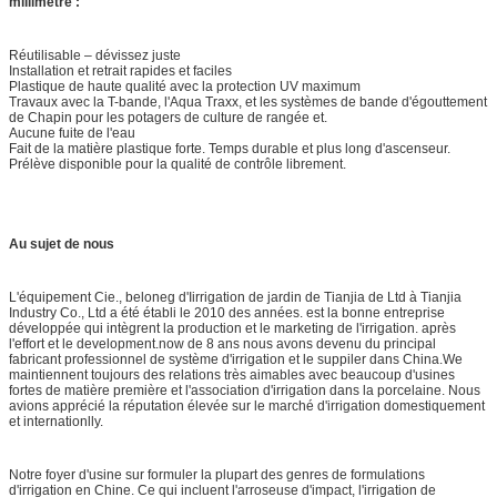
millimètre :
Réutilisable – dévissez juste
Installation et retrait rapides et faciles
Plastique de haute qualité avec la protection UV maximum
Travaux avec la T-bande, l'Aqua Traxx, et les systèmes de bande d'égouttement
de Chapin pour les potagers de culture de rangée et.
Aucune fuite de l'eau
Fait de la matière plastique forte. Temps durable et plus long d'ascenseur.
Prélève disponible pour la qualité de contrôle librement.
Au sujet de nous
L'équipement Cie., beloneg d'Iirrigation de jardin de Tianjia de Ltd à Tianjia
Industry Co., Ltd a été établi le 2010 des années. est la bonne entreprise
développée qui intègrent la production et le marketing de l'irrigation. après
l'effort et le development.now de 8 ans nous avons devenu du principal
fabricant professionnel de système d'irrigation et le suppiler dans China.We
maintiennent toujours des relations très aimables avec beaucoup d'usines
fortes de matière première et l'association d'irrigation dans la porcelaine. Nous
avions apprécié la réputation élevée sur le marché d'irrigation domestiquement
et internationlly.
Notre foyer d'usine sur formuler la plupart des genres de formulations
d'irrigation en Chine. Ce qui incluent l'arroseuse d'impact, l'irrigation de