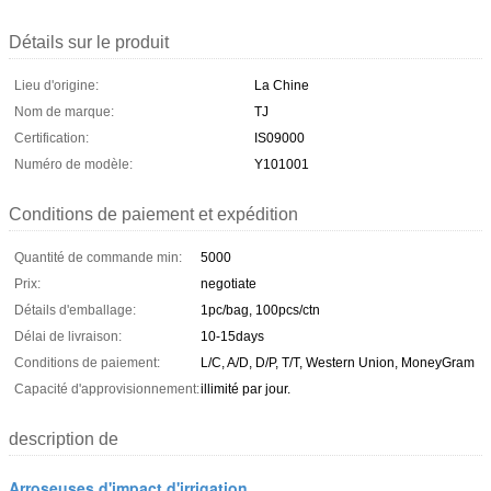
Détails sur le produit
Lieu d'origine:
La Chine
Nom de marque:
TJ
Certification:
IS09000
Numéro de modèle:
Y101001
Conditions de paiement et expédition
Quantité de commande min:
5000
Prix:
negotiate
Détails d'emballage:
1pc/bag, 100pcs/ctn
Délai de livraison:
10-15days
Conditions de paiement:
L/C, A/D, D/P, T/T, Western Union, MoneyGram
Capacité d'approvisionnement:
illimité par jour.
description de
Arroseuses d'impact d'irrigation