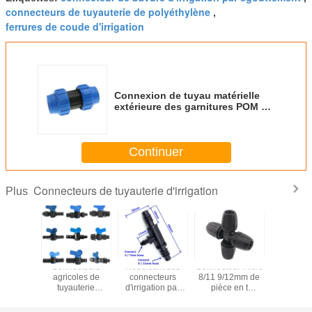
connecteurs de tuyauterie de polyéthylène
,
ferrures de coude d'irrigation
Connexion de tuyau matérielle
extérieure des garnitures POM de
tuyauterie d'irrigation de preuve
de Frost
Continuer
Connecteurs de tuyauterie d'irrigation
Plus
cteurs
Connecteurs
Réduisant des
Connecteur micro
Connecte
bles de
agricoles de
connecteurs
8/11 9/12mm de
valve en p
lement
tuyauterie
d'irrigation par
pièce en t
d'irrigat
elés
d'irrigation de
égouttement de
d'irrigation de
jardin 3/
sels de
jardin DN 3/4"
connecteur de
connecteurs
au commu