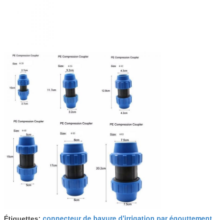
connecteur de bavure d'irrigation par égouttement
Étiquettes:
,