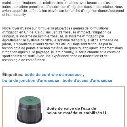
maintiennent toujours des relations très aimables avec beaucoup d'usines
fortes de matière première et l'association d'irrigation dans la porcelaine. Nous
avions apprécié la réputation élevée sur le marché d'irrigation domestiquement
et internationlly.
Notre foyer d'usine sur formuler la plupart des genres de formulations
d'irrigation en Chine. Ce qui incluent l'arroseuse d'impact, l'irrigation de
raingun, le système de micro-arroseuse, le système d'irrigation par
égouttement, le système de filtre, le système d'engrais, le kit de arrosage de
jardin, la tuyauterie et leurs garnitures etc. qui tous sont fabriqués par la
technologie de pointe et le bon matériel de quanlity, appliquez largement dans
l'irrigation agricole, le paysage, le jardin famliy, la serre chaude et le cours de
sport et ainsi de suite. Avec une expérience riche de fabrication et de
technologie de compétence.
boîte de contrôle d'arroseuse
Étiquettes:
,
boîte de jonction d'arroseuse
boîte d'accès d'arroseuse
,
Boîte de valve de l'eau de
pelouse matériaux stabilisés UV
de boîte de contrôle ronde
d'arroseuse de 10 pouces