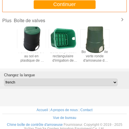
Continuer
Boîte de valves
Plus
 la boîte
Forme ronde UV
Boîte de jonction
Boîte de contrôle
Les va
 d'oiseau
au sol en
rectangulaire
verte ronde
rectangu
ue de 6
plastique de 6
d'irrigation de
d'arroseuse de
enfermen
dans la
pouces de boîte
jardin de boîte de
boîte de valve
une boîte 
moulue
de valve
soupape de
d'oiseau de pluie
de jonc
05×230
d'irrigation de
commande
160×205×230
d'arros
Changez la langue
mètre
jardin d'ABS anti
d'irrigation 12
millimètre pour la
d'agricul
gation
pouces
serre chaude
20 po
Accueil
|
A propos de nous
|
Contact
Vue de bureau
Chine boîte de contrôle d'arroseuse
Fournisseur. Copyright © 2019 - 2025
YuYao TianJia Garden Irrigation Equipment Co.,Ltd..