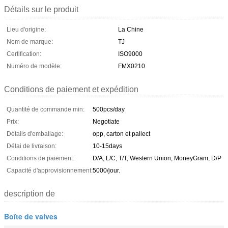
Détails sur le produit
Lieu d'origine:
La Chine
Nom de marque:
TJ
Certification:
ISO9000
Numéro de modèle:
FMX0210
Conditions de paiement et expédition
Quantité de commande min:
500pcs/day
Prix:
Negotiate
Détails d'emballage:
opp, carton et pallect
Délai de livraison:
10-15days
Conditions de paiement:
D/A, L/C, T/T, Western Union, MoneyGram, D/P
Capacité d'approvisionnement:
5000/jour.
description de
Boîte de valves